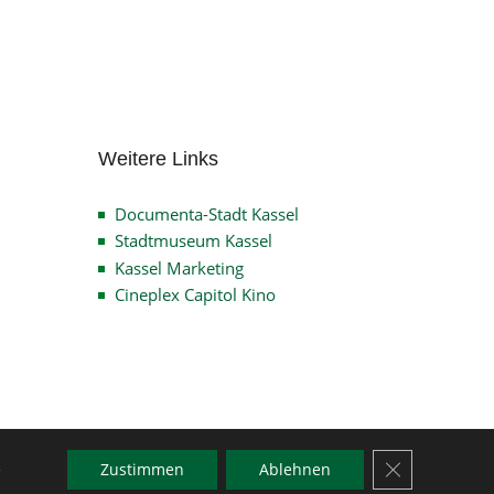
Archiv
Weitere Links
Documenta-Stadt Kassel
Stadtmuseum Kassel
Kassel Marketing
Cineplex Capitol Kino
GDPR Cookie-
e
Zustimmen
Ablehnen