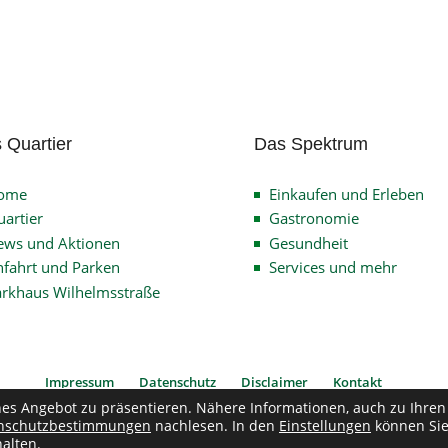
 Quartier
Das Spektrum
ome
Einkaufen und Erleben
artier
Gastronomie
ews und Aktionen
Gesundheit
fahrt und Parken
Services und mehr
arkhaus Wilhelmsstraße
Impressum
Datenschutz
Disclaimer
Kontakt
hes Angebot zu präsentieren. Nähere Informationen, auch zu Ihren
nschutzbestimmungen
nachlesen. In den
Einstellungen
können Si
pyright © 2026
Verein Quartier Wilhelmsstrasse
| Alle Rechte vorbehalten
alten.