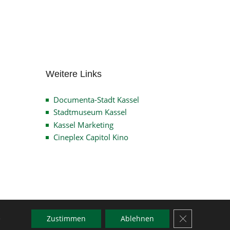
Archiv
Weitere Links
Documenta-Stadt Kassel
Stadtmuseum Kassel
Kassel Marketing
Cineplex Capitol Kino
GDPR Cookie-
e
Zustimmen
Ablehnen