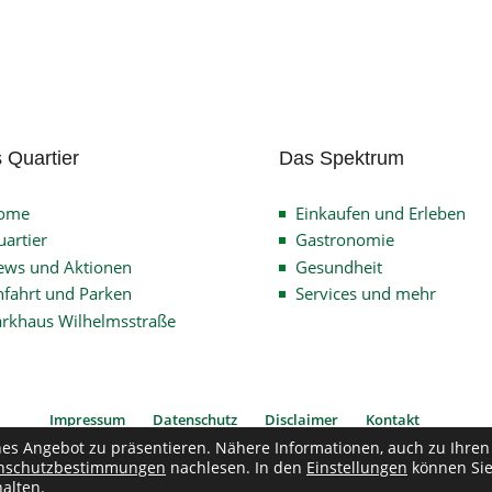
 Quartier
Das Spektrum
ome
Einkaufen und Erleben
artier
Gastronomie
ews und Aktionen
Gesundheit
fahrt und Parken
Services und mehr
arkhaus Wilhelmsstraße
Impressum
Datenschutz
Disclaimer
Kontakt
hes Angebot zu präsentieren. Nähere Informationen, auch zu Ihren
nschutzbestimmungen
nachlesen. In den
Einstellungen
können Si
pyright © 2026
Verein Quartier Wilhelmsstrasse
| Alle Rechte vorbehalten
alten.