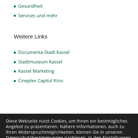
Gesundheit
Services und mehr
Weitere Links
Documenta-Stadt Kassel
Stadtmuseum Kassel
Kassel Marketing
Cineplex Capitol Kino
Impressum
Datenschutz
Disclaimer
Diese Webseite nutzt Cookies, um Ihnen ein bestmögliches
Angebot zu präsentieren. Nähere Informationen, auch zu
Kontakt
Ihren Widerspruchmöglichkeiten, können Sie in unseren
Datenschutzbestimmungen
nachlesen. In den
Einstellungen