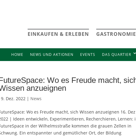
EINKAUFEN & ERLEBEN
GASTRONOMIE
HOME
NEWS UND AKTIONEN
EVENTS
DAS QUARTIER
FutureSpace: Wo es Freude macht, sic
Wissen anzueignen
19. Dez. 2022 |
News
FutureSpace: Wo es Freude macht, sich Wissen anzueignen 16. Dez
2022 | Ideen entwickeln, Experimentieren, Recherchieren, Lernen: 
FutureSpace in der Wilhelmsstraße kommen die grauen Zellen in
Schwung. Ein entspannter und gemütlicher Ort, der Bildung