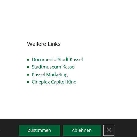
Archiv
Weitere Links
Documenta-Stadt Kassel
Stadtmuseum Kassel
Kassel Marketing
Cineplex Capitol Kino
GDPR Cookie-
e
Zustimmen
Ablehnen