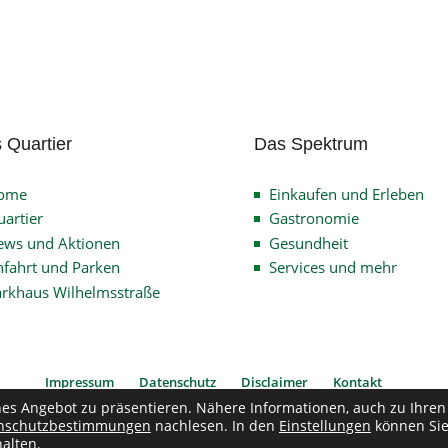
 Quartier
Das Spektrum
ome
Einkaufen und Erleben
artier
Gastronomie
ews und Aktionen
Gesundheit
fahrt und Parken
Services und mehr
arkhaus Wilhelmsstraße
Impressum
Datenschutz
Disclaimer
Kontakt
hes Angebot zu präsentieren. Nähere Informationen, auch zu Ihren
nschutzbestimmungen
nachlesen. In den
Einstellungen
können Si
pyright © 2026
Verein Quartier Wilhelmsstrasse
| Alle Rechte vorbehalten
alten.