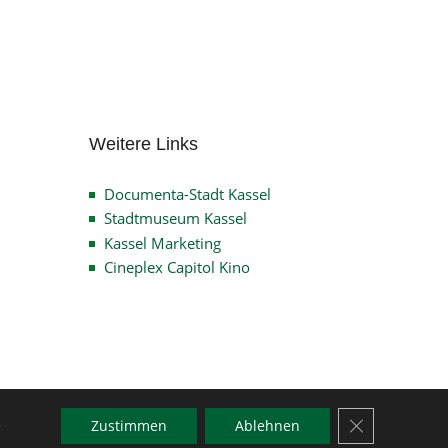
Archiv
Weitere Links
Documenta-Stadt Kassel
Stadtmuseum Kassel
Kassel Marketing
Cineplex Capitol Kino
GDPR Cookie-
e
Zustimmen
Ablehnen