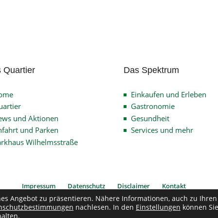
 Quartier
Das Spektrum
ome
Einkaufen und Erleben
artier
Gastronomie
ews und Aktionen
Gesundheit
fahrt und Parken
Services und mehr
arkhaus Wilhelmsstraße
Impressum
Datenschutz
Disclaimer
Kontakt
hes Angebot zu präsentieren. Nähere Informationen, auch zu Ihren
nschutzbestimmungen
nachlesen. In den
Einstellungen
können Si
pyright © 2026
Verein Quartier Wilhelmsstrasse
| Alle Rechte vorbehalten
alten.