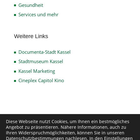
Gesundheit
Services und mehr
Weitere Links
Documenta-Stadt Kassel
Stadtmuseum Kassel
Kassel Marketing
Cineplex Capitol Kino
Diese Webseite nutzt Cookies, um Ihnen ein bestmögliches
Impressum
Datenschutz
Disclaimer
Angebot zu präsentieren. Nähere Informationen, auch zu
Kontakt
Ihren Widerspruchmöglichkeiten, können Sie in unseren
Datenschutzbestimmungen
nachlesen. In den
Einstellungen