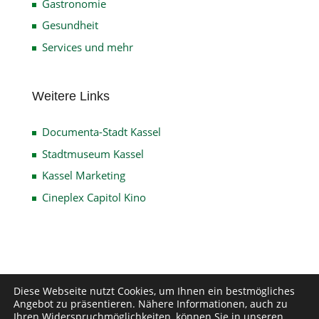
Gastronomie
Gesundheit
Services und mehr
Weitere Links
Documenta-Stadt Kassel
Stadtmuseum Kassel
Kassel Marketing
Cineplex Capitol Kino
Impressum
Datenschutz
Disclaimer
Diese Webseite nutzt Cookies, um Ihnen ein bestmögliches
Angebot zu präsentieren. Nähere Informationen, auch zu
Kontakt
Ihren Widerspruchmöglichkeiten, können Sie in unseren