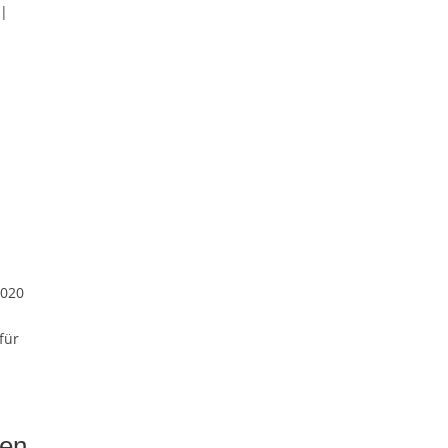
Archiv
 |
2020
für
nen