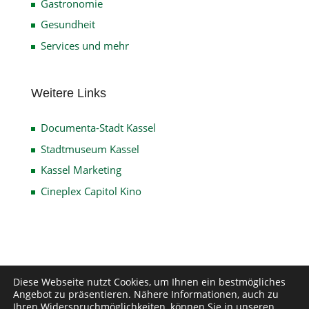
Gastronomie
Gesundheit
Services und mehr
Weitere Links
Documenta-Stadt Kassel
Stadtmuseum Kassel
Kassel Marketing
Cineplex Capitol Kino
Impressum
Datenschutz
Disclaimer
Diese Webseite nutzt Cookies, um Ihnen ein bestmögliches
Angebot zu präsentieren. Nähere Informationen, auch zu
Kontakt
Ihren Widerspruchmöglichkeiten, können Sie in unseren