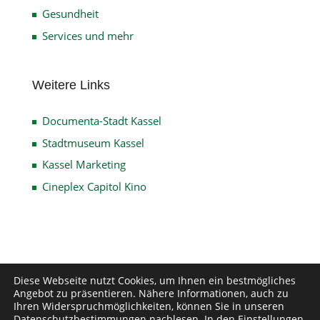
Gesundheit
Services und mehr
Weitere Links
Documenta-Stadt Kassel
Stadtmuseum Kassel
Kassel Marketing
Cineplex Capitol Kino
Impressum
Datenschutz
Disclaimer
Diese Webseite nutzt Cookies, um Ihnen ein bestmögliches
Angebot zu präsentieren. Nähere Informationen, auch zu
Kontakt
Ihren Widerspruchmöglichkeiten, können Sie in unseren
Datenschutzbestimmungen
nachlesen. In den
Einstellungen