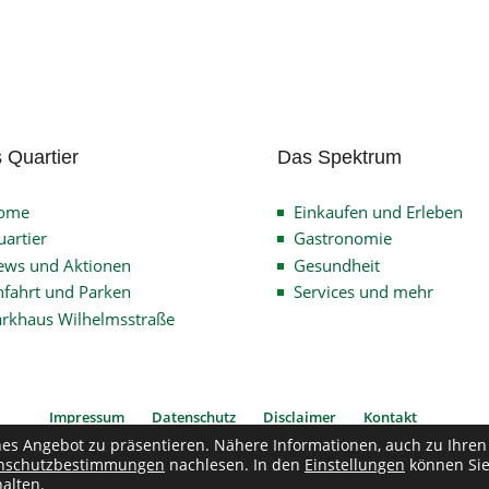
 Quartier
Das Spektrum
ome
Einkaufen und Erleben
artier
Gastronomie
ews und Aktionen
Gesundheit
fahrt und Parken
Services und mehr
arkhaus Wilhelmsstraße
Impressum
Datenschutz
Disclaimer
Kontakt
hes Angebot zu präsentieren. Nähere Informationen, auch zu Ihren
nschutzbestimmungen
nachlesen. In den
Einstellungen
können Si
pyright © 2026
Verein Quartier Wilhelmsstrasse
| Alle Rechte vorbehalten
alten.