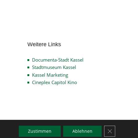
Archiv
Weitere Links
Documenta-Stadt Kassel
Stadtmuseum Kassel
Kassel Marketing
Cineplex Capitol Kino
GDPR Cookie-
e
Zustimmen
Ablehnen