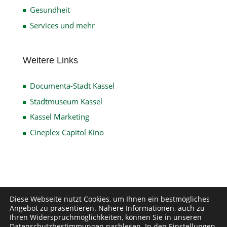
Gesundheit
Services und mehr
Weitere Links
Documenta-Stadt Kassel
Stadtmuseum Kassel
Kassel Marketing
Cineplex Capitol Kino
Impressum
Datenschutz
Disclaimer
Diese Webseite nutzt Cookies, um Ihnen ein bestmögliches
Angebot zu präsentieren. Nähere Informationen, auch zu
Kontakt
Ihren Widerspruchmöglichkeiten, können Sie in unseren
Datenschutzbestimmungen
nachlesen. In den
Einstellungen