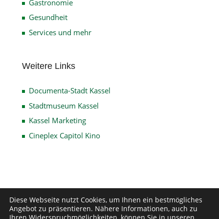
Gastronomie
Gesundheit
Services und mehr
Weitere Links
Documenta-Stadt Kassel
Stadtmuseum Kassel
Kassel Marketing
Cineplex Capitol Kino
Impressum
Datenschutz
Disclaimer
Diese Webseite nutzt Cookies, um Ihnen ein bestmögliches
Angebot zu präsentieren. Nähere Informationen, auch zu
Kontakt
Ihren Widerspruchmöglichkeiten, können Sie in unseren