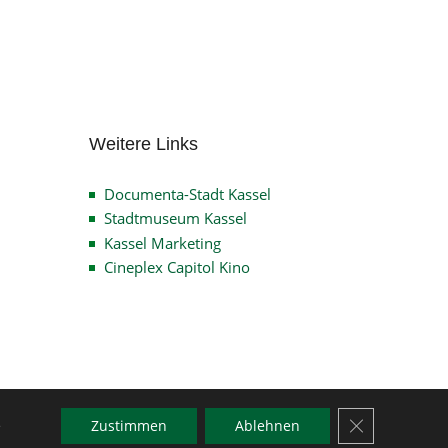
Archiv
Weitere Links
Documenta-Stadt Kassel
Stadtmuseum Kassel
Kassel Marketing
Cineplex Capitol Kino
GDPR Cookie-
e
Zustimmen
Ablehnen