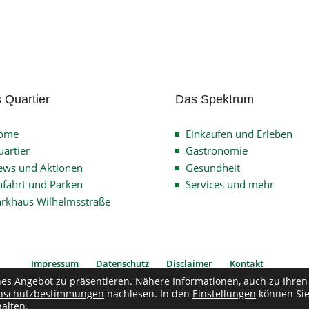
 Quartier
Das Spektrum
ome
Einkaufen und Erleben
artier
Gastronomie
ews und Aktionen
Gesundheit
fahrt und Parken
Services und mehr
arkhaus Wilhelmsstraße
Impressum
Datenschutz
Disclaimer
Kontakt
hes Angebot zu präsentieren. Nähere Informationen, auch zu Ihren
nschutzbestimmungen
nachlesen. In den
Einstellungen
können Si
pyright © 2026
Verein Quartier Wilhelmsstrasse
| Alle Rechte vorbehalten
alten.