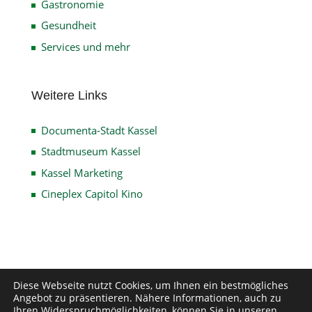
Gastronomie
Gesundheit
Services und mehr
Weitere Links
Documenta-Stadt Kassel
Stadtmuseum Kassel
Kassel Marketing
Cineplex Capitol Kino
Impressum
Datenschutz
Disclaimer
Diese Webseite nutzt Cookies, um Ihnen ein bestmögliches
Angebot zu präsentieren. Nähere Informationen, auch zu
Kontakt
Ihren Widerspruchmöglichkeiten, können Sie in unseren