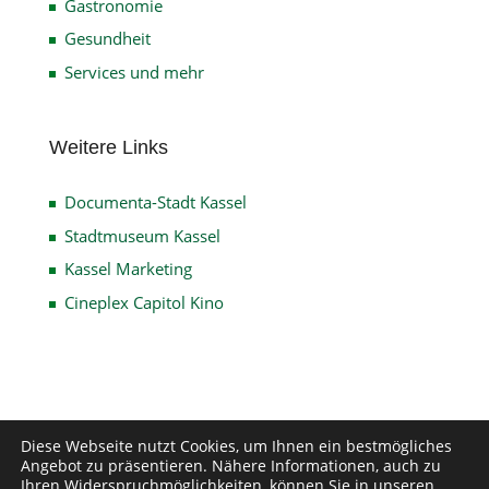
Gastronomie
Gesundheit
Services und mehr
Weitere Links
Documenta-Stadt Kassel
Stadtmuseum Kassel
Kassel Marketing
Cineplex Capitol Kino
Impressum
Datenschutz
Disclaimer
Diese Webseite nutzt Cookies, um Ihnen ein bestmögliches
Angebot zu präsentieren. Nähere Informationen, auch zu
Kontakt
Ihren Widerspruchmöglichkeiten, können Sie in unseren