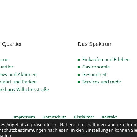
 Quartier
Das Spektrum
ome
Einkaufen und Erleben
artier
Gastronomie
ews und Aktionen
Gesundheit
fahrt und Parken
Services und mehr
arkhaus Wilhelmsstraße
Impressum
Datenschutz
Disclaimer
Kontakt
hes Angebot zu präsentieren. Nähere Informationen, auch zu Ihren
nschutzbestimmungen
nachlesen. In den
Einstellungen
können Si
pyright © 2026
Verein Quartier Wilhelmsstrasse
| Alle Rechte vorbehalten
alten.