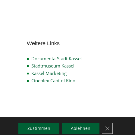
Archiv
Weitere Links
Documenta-Stadt Kassel
Stadtmuseum Kassel
Kassel Marketing
Cineplex Capitol Kino
GDPR Cookie-
e
Zustimmen
Ablehnen