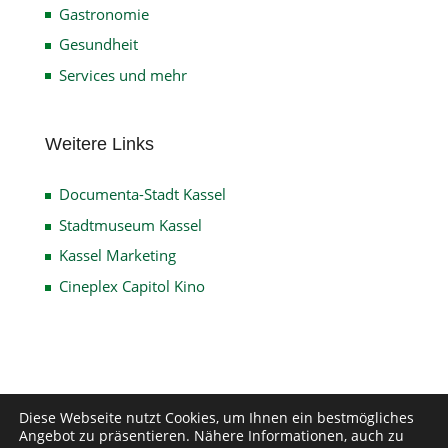
Gastronomie
Gesundheit
Services und mehr
Weitere Links
Documenta-Stadt Kassel
Stadtmuseum Kassel
Kassel Marketing
Cineplex Capitol Kino
Impressum
Datenschutz
Disclaimer
Diese Webseite nutzt Cookies, um Ihnen ein bestmögliches
Angebot zu präsentieren. Nähere Informationen, auch zu
Kontakt