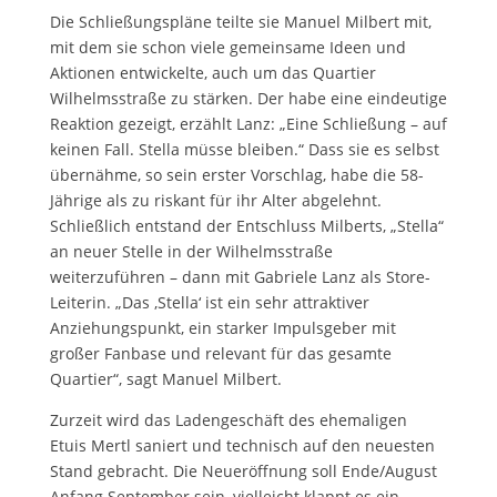
Die Schließungspläne teilte sie Manuel Milbert mit,
mit dem sie schon viele gemeinsame Ideen und
Aktionen entwickelte, auch um das Quartier
Wilhelmsstraße zu stärken. Der habe eine eindeutige
Reaktion gezeigt, erzählt Lanz: „Eine Schließung – auf
keinen Fall. Stella müsse bleiben.“ Dass sie es selbst
übernähme, so sein erster Vorschlag, habe die 58-
Jährige als zu riskant für ihr Alter abgelehnt.
Schließlich entstand der Entschluss Milberts, „Stella“
an neuer Stelle in der Wilhelmsstraße
weiterzuführen – dann mit Gabriele Lanz als Store-
Leiterin. „Das ‚Stella‘ ist ein sehr attraktiver
Anziehungspunkt, ein starker Impulsgeber mit
großer Fanbase und relevant für das gesamte
Quartier“, sagt Manuel Milbert.
Zurzeit wird das Ladengeschäft des ehemaligen
Etuis Mertl saniert und technisch auf den neuesten
Stand gebracht. Die Neueröffnung soll Ende/August
Anfang September sein, vielleicht klappt es ein