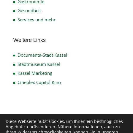
Gastronomie
Gesundheit
Services und mehr
Weitere Links
Documenta-Stadt Kassel
Stadtmuseum Kassel
Kassel Marketing
Cineplex Capitol Kino
Impressum
Datenschutz
Disclaimer
Diese Webseite nutzt Cookies, um Ihnen ein bestmögliches
Angebot zu präsentieren. Nähere Informationen, auch zu
Kontakt
Ihren Widerspruchmöglichkeiten, können Sie in unseren