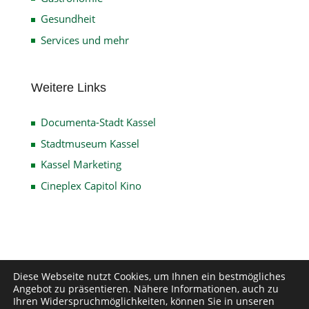
Gesundheit
Services und mehr
Weitere Links
Documenta-Stadt Kassel
Stadtmuseum Kassel
Kassel Marketing
Cineplex Capitol Kino
Impressum
Datenschutz
Disclaimer
Diese Webseite nutzt Cookies, um Ihnen ein bestmögliches
Angebot zu präsentieren. Nähere Informationen, auch zu
Kontakt
Ihren Widerspruchmöglichkeiten, können Sie in unseren