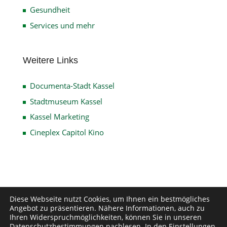
Gesundheit
Services und mehr
Weitere Links
Documenta-Stadt Kassel
Stadtmuseum Kassel
Kassel Marketing
Cineplex Capitol Kino
Impressum
Datenschutz
Disclaimer
Diese Webseite nutzt Cookies, um Ihnen ein bestmögliches
Angebot zu präsentieren. Nähere Informationen, auch zu
Kontakt
Ihren Widerspruchmöglichkeiten, können Sie in unseren
Datenschutzbestimmungen
nachlesen. In den
Einstellungen