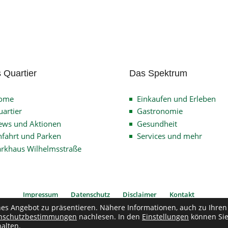
 Quartier
Das Spektrum
ome
Einkaufen und Erleben
artier
Gastronomie
ews und Aktionen
Gesundheit
fahrt und Parken
Services und mehr
arkhaus Wilhelmsstraße
Impressum
Datenschutz
Disclaimer
Kontakt
hes Angebot zu präsentieren. Nähere Informationen, auch zu Ihren
nschutzbestimmungen
nachlesen. In den
Einstellungen
können Si
pyright © 2026
Verein Quartier Wilhelmsstrasse
| Alle Rechte vorbehalten
alten.