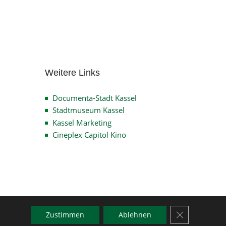
Archiv
Weitere Links
Documenta-Stadt Kassel
Stadtmuseum Kassel
Kassel Marketing
Cineplex Capitol Kino
GDPR Cookie-
e
Zustimmen
Ablehnen