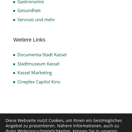
Gastronomie
Gesundheit
Services und mehr
Weitere Links
Documenta-Stadt Kassel
Stadtmuseum Kassel
Kassel Marketing
Cineplex Capitol Kino
Impressum
Datenschutz
Disclaimer
Diese Webseite nutzt Cookies, um Ihnen ein bestmögliches
Angebot zu präsentieren. Nähere Informationen, auch zu
Kontakt
Ihren Widerspruchmöglichkeiten, können Sie in unseren