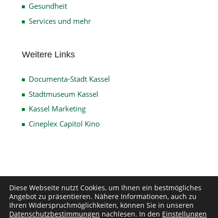
Gesundheit
Services und mehr
Weitere Links
Documenta-Stadt Kassel
Stadtmuseum Kassel
Kassel Marketing
Cineplex Capitol Kino
Impressum
Datenschutz
Disclaimer
Diese Webseite nutzt Cookies, um Ihnen ein bestmögliches
Angebot zu präsentieren. Nähere Informationen, auch zu
Kontakt
Ihren Widerspruchmöglichkeiten, können Sie in unseren
Datenschutzbestimmungen
nachlesen. In den
Einstellungen