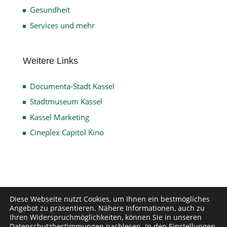
Gesundheit
Services und mehr
Weitere Links
Documenta-Stadt Kassel
Stadtmuseum Kassel
Kassel Marketing
Cineplex Capitol Kino
Impressum
Datenschutz
Disclaimer
Diese Webseite nutzt Cookies, um Ihnen ein bestmögliches
Angebot zu präsentieren. Nähere Informationen, auch zu
Kontakt
Ihren Widerspruchmöglichkeiten, können Sie in unseren
Datenschutzbestimmungen
nachlesen. In den
Einstellungen