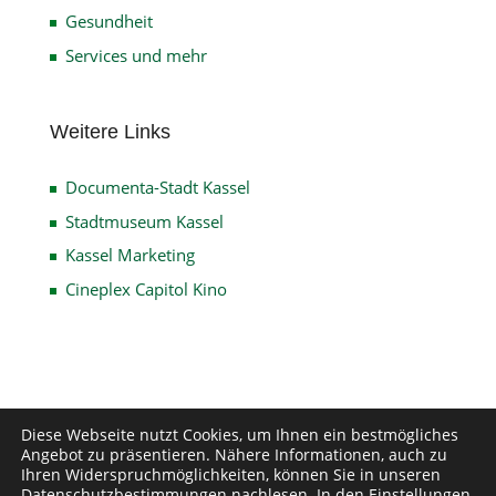
Gesundheit
Services und mehr
Weitere Links
Documenta-Stadt Kassel
Stadtmuseum Kassel
Kassel Marketing
Cineplex Capitol Kino
Impressum
Datenschutz
Disclaimer
Diese Webseite nutzt Cookies, um Ihnen ein bestmögliches
Angebot zu präsentieren. Nähere Informationen, auch zu
Kontakt
Ihren Widerspruchmöglichkeiten, können Sie in unseren
Datenschutzbestimmungen
nachlesen. In den
Einstellungen