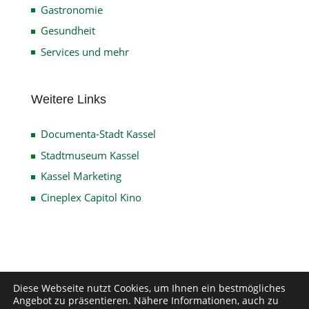
Gastronomie
Gesundheit
Services und mehr
Weitere Links
Documenta-Stadt Kassel
Stadtmuseum Kassel
Kassel Marketing
Cineplex Capitol Kino
Impressum
Datenschutz
Disclaimer
Diese Webseite nutzt Cookies, um Ihnen ein bestmögliches
Angebot zu präsentieren. Nähere Informationen, auch zu
Kontakt