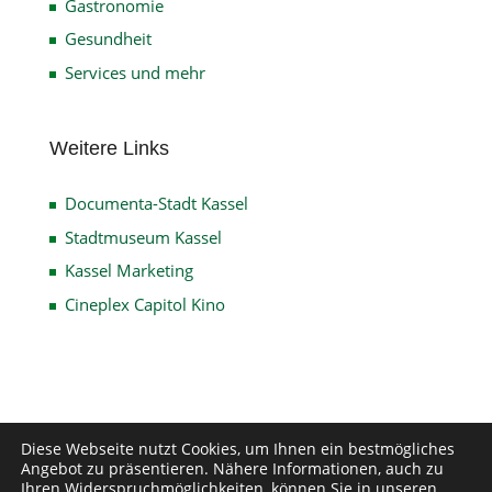
Gastronomie
Gesundheit
Services und mehr
Weitere Links
Documenta-Stadt Kassel
Stadtmuseum Kassel
Kassel Marketing
Cineplex Capitol Kino
Impressum
Datenschutz
Disclaimer
Diese Webseite nutzt Cookies, um Ihnen ein bestmögliches
Angebot zu präsentieren. Nähere Informationen, auch zu
Kontakt
Ihren Widerspruchmöglichkeiten, können Sie in unseren