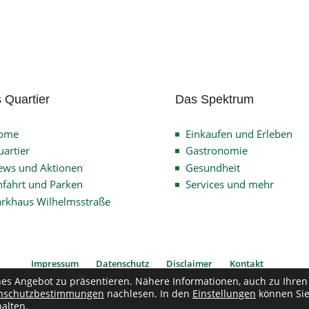
 Quartier
Das Spektrum
ome
Einkaufen und Erleben
artier
Gastronomie
ews und Aktionen
Gesundheit
fahrt und Parken
Services und mehr
arkhaus Wilhelmsstraße
Impressum
Datenschutz
Disclaimer
Kontakt
hes Angebot zu präsentieren. Nähere Informationen, auch zu Ihren
nschutzbestimmungen
nachlesen. In den
Einstellungen
können Si
pyright © 2026
Verein Quartier Wilhelmsstrasse
| Alle Rechte vorbehalten
alten.