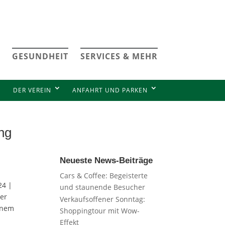
GESUNDHEIT
SERVICES & MEHR
DER VEREIN
ANFAHRT UND PARKEN
ng
Neueste News-Beiträge
Cars & Coffee: Begeisterte
24 |
und staunende Besucher
er
Verkaufsoffener Sonntag:
inem
Shoppingtour mit Wow-
Effekt