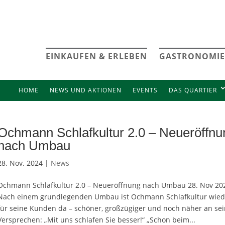
EINKAUFEN & ERLEBEN
GASTRONOMIE
HOME
NEWS UND AKTIONEN
EVENTS
DAS QUARTIER
Ochmann Schlafkultur 2.0 – Neueröffnu
nach Umbau
28. Nov. 2024 |
News
Ochmann Schlafkultur 2.0 – Neueröffnung nach Umbau 28. Nov 20
Nach einem grundlegenden Umbau ist Ochmann Schlafkultur wied
für seine Kunden da – schöner, großzügiger und noch näher an se
Versprechen: „Mit uns schlafen Sie besser!“ „Schon beim...