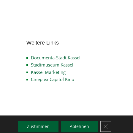
Archiv
Weitere Links
Documenta-Stadt Kassel
Stadtmuseum Kassel
Kassel Marketing
Cineplex Capitol Kino
GDPR Cookie-
e
Zustimmen
Ablehnen