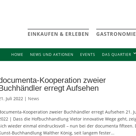
EINKAUFEN & ERLEBEN
GASTRONOMIE
HOME
NEWS UND AKTIONEN
EVENTS
DAS QUARTIER
documenta-Kooperation zweier
Buchhändler erregt Aufsehen
21. Juli 2022 |
News
documenta-Kooperation zweier Buchhändler erregt Aufsehen 21. Ju
2022 | Dass die Hofbuchhandlung Vietor innovative Wege geht, zei
sich wieder einmal eindrucksvoll – nun bei der documenta fifteen. 
Kunst-Buchhandlung Walther König, seit langem fester...