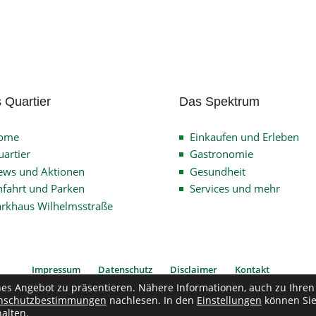
 Quartier
Das Spektrum
ome
Einkaufen und Erleben
artier
Gastronomie
ews und Aktionen
Gesundheit
fahrt und Parken
Services und mehr
arkhaus Wilhelmsstraße
Impressum
Datenschutz
Disclaimer
Kontakt
hes Angebot zu präsentieren. Nähere Informationen, auch zu Ihren
nschutzbestimmungen
nachlesen. In den
Einstellungen
können Si
pyright © 2026
Verein Quartier Wilhelmsstrasse
| Alle Rechte vorbehalten
alten.