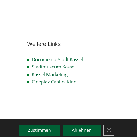
Archiv
Weitere Links
Documenta-Stadt Kassel
Stadtmuseum Kassel
Kassel Marketing
Cineplex Capitol Kino
GDPR Cookie-
e
Zustimmen
Ablehnen