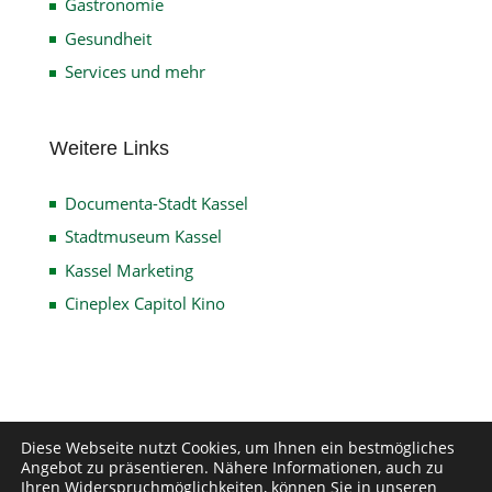
Gastronomie
Gesundheit
Services und mehr
Weitere Links
Documenta-Stadt Kassel
Stadtmuseum Kassel
Kassel Marketing
Cineplex Capitol Kino
Impressum
Datenschutz
Disclaimer
Diese Webseite nutzt Cookies, um Ihnen ein bestmögliches
Angebot zu präsentieren. Nähere Informationen, auch zu
Kontakt
Ihren Widerspruchmöglichkeiten, können Sie in unseren