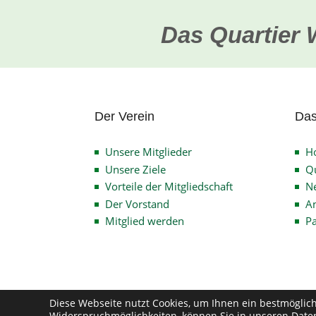
Das Quartier 
Der Verein
Das
Unsere Mitglieder
H
Unsere Ziele
Qu
Vorteile der Mitgliedschaft
N
Der Vorstand
An
Mitglied werden
P
Diese Webseite nutzt Cookies, um Ihnen ein bestmöglic
Widerspruchmöglichkeiten, können Sie in unseren
Date