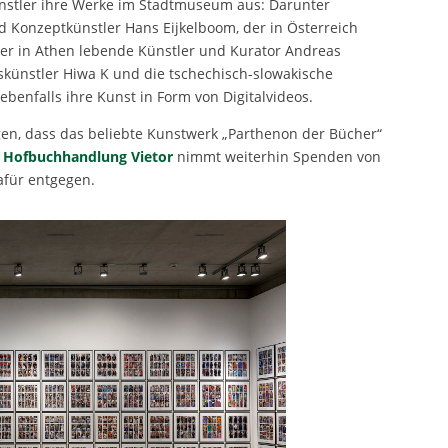
nstler ihre Werke im Stadtmuseum aus: Darunter
d Konzeptkünstler Hans Eijkelboom, der in Österreich
der in Athen lebende Künstler und Kurator Andreas
nskünstler Hiwa K und die tschechisch-slowakische
benfalls ihre Kunst in Form von Digitalvideos.
gen, dass das beliebte Kunstwerk „Parthenon der Bücher“
e
Hofbuchhandlung Vietor
nimmt weiterhin Spenden von
afür entgegen.