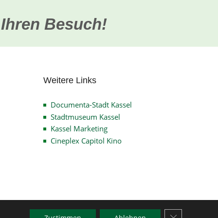
 Ihren Besuch!
Weitere Links
Documenta-Stadt Kassel
Stadtmuseum Kassel
Kassel Marketing
Cineplex Capitol Kino
GDPR Cookie-
e
Zustimmen
Ablehnen