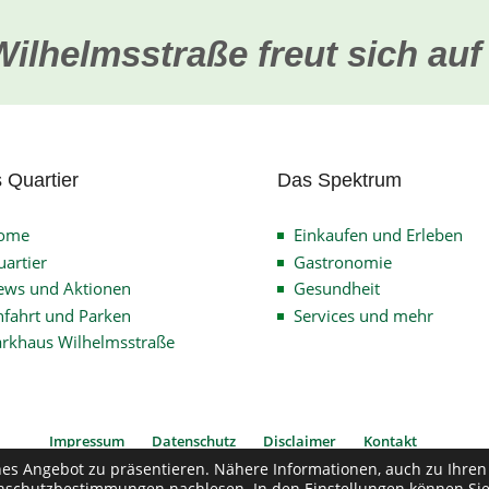
Wilhelmsstraße freut sich auf
 Quartier
Das Spektrum
ome
Einkaufen und Erleben
artier
Gastronomie
ews und Aktionen
Gesundheit
fahrt und Parken
Services und mehr
arkhaus Wilhelmsstraße
Impressum
Datenschutz
Disclaimer
Kontakt
hes Angebot zu präsentieren. Nähere Informationen, auch zu Ihren
nschutzbestimmungen
nachlesen. In den
Einstellungen
können Si