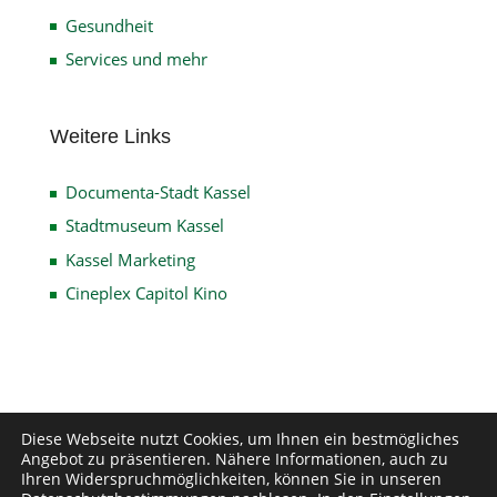
Gesundheit
Services und mehr
Weitere Links
Documenta-Stadt Kassel
Stadtmuseum Kassel
Kassel Marketing
Cineplex Capitol Kino
Diese Webseite nutzt Cookies, um Ihnen ein bestmögliches
Impressum
Datenschutz
Disclaimer
Angebot zu präsentieren. Nähere Informationen, auch zu
Kontakt
Ihren Widerspruchmöglichkeiten, können Sie in unseren