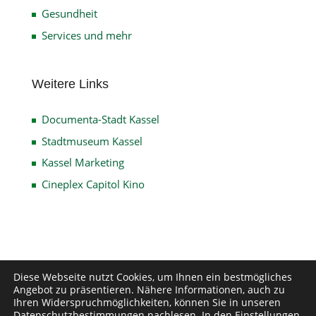
Gesundheit
Services und mehr
Weitere Links
Documenta-Stadt Kassel
Stadtmuseum Kassel
Kassel Marketing
Cineplex Capitol Kino
Impressum
Datenschutz
Disclaimer
Diese Webseite nutzt Cookies, um Ihnen ein bestmögliches
Angebot zu präsentieren. Nähere Informationen, auch zu
Kontakt
Ihren Widerspruchmöglichkeiten, können Sie in unseren
Datenschutzbestimmungen
nachlesen. In den
Einstellungen