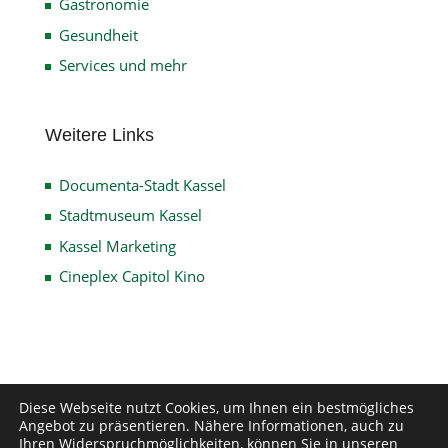
Gastronomie
Gesundheit
Services und mehr
Weitere Links
Documenta-Stadt Kassel
Stadtmuseum Kassel
Kassel Marketing
Cineplex Capitol Kino
Impressum
Datenschutz
Disclaimer
Diese Webseite nutzt Cookies, um Ihnen ein bestmögliches
Angebot zu präsentieren. Nähere Informationen, auch zu
Kontakt
Ihren Widerspruchmöglichkeiten, können Sie in unseren