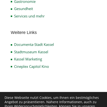
Gastronomie
Gesundheit
Services und mehr
Weitere Links
Documenta-Stadt Kassel
Stadtmuseum Kassel
Kassel Marketing
Cineplex Capitol Kino
Diese Webseite nutzt Cookies, um Ihnen ein bestmögliches
Impressum
Datenschutz
Disclaimer
Angebot zu präsentieren. Nähere Informationen, auch zu
Kontakt
Ihren Widerspruchmöglichkeiten, können Sie in unseren