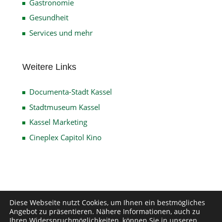
Gastronomie
Gesundheit
Services und mehr
Weitere Links
Documenta-Stadt Kassel
Stadtmuseum Kassel
Kassel Marketing
Cineplex Capitol Kino
Impressum
Datenschutz
Disclaimer
Diese Webseite nutzt Cookies, um Ihnen ein bestmögliches
Angebot zu präsentieren. Nähere Informationen, auch zu
Kontakt
Ihren Widerspruchmöglichkeiten, können Sie in unseren