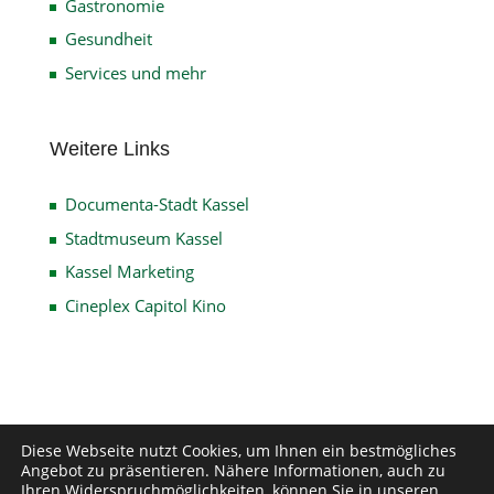
Gastronomie
Gesundheit
Services und mehr
Weitere Links
Documenta-Stadt Kassel
Stadtmuseum Kassel
Kassel Marketing
Cineplex Capitol Kino
Impressum
Datenschutz
Disclaimer
Diese Webseite nutzt Cookies, um Ihnen ein bestmögliches
Angebot zu präsentieren. Nähere Informationen, auch zu
Kontakt
Ihren Widerspruchmöglichkeiten, können Sie in unseren